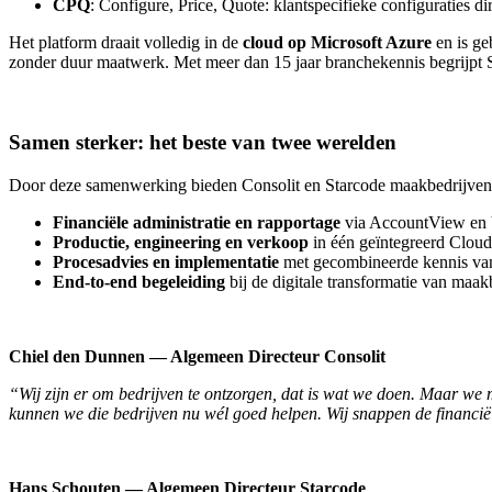
CPQ
: Configure, Price, Quote: klantspecifieke configuraties di
Het platform draait volledig in de
cloud op Microsoft Azure
en is g
zonder duur maatwerk. Met meer dan 15 jaar branchekennis begrijpt S
Samen sterker: het beste van twee werelden
Door deze samenwerking bieden Consolit en Starcode maakbedrijve
Financiële administratie en rapportage
via AccountView en 
Productie, engineering en verkoop
in één geïntegreerd Clo
Procesadvies en implementatie
met gecombineerde kennis van 
End-to-end begeleiding
bij de digitale transformatie van maak
Chiel den Dunnen — Algemeen Directeur Consolit
“Wij zijn er om bedrijven te ontzorgen, dat is wat we doen. Maar we
kunnen we die bedrijven nu wél goed helpen. Wij snappen de financiële
Hans Schouten — Algemeen Directeur Starcode