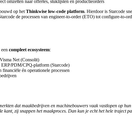
rect omzetten naar offertes, stuklijsten en productieorders
ebouwd op het
Thinkwise low-code platform
. Hierdoor is Starcode sne
tarcode de processen van engineer-to-order (ETO) tot configure-to-ord
n een
compleet ecosysteem
:
Visma Net (Consolit)
ud ERP/PDM/CPQ-platform (Starcode)
financiële én operationele processen
bedrijven
 merkten dat maakbedrijven en machinebouwers vaak vastlopen op hun E
 kant, zij snappen het maakproces. Dan kun je echt het hele traject pak