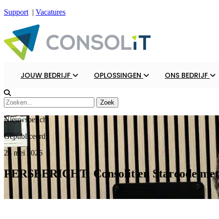
Support
|
Vacatures
JOUW BEDRIJF
OPLOSSINGEN
ONS BEDRIJF
Nieuwsbericht
Gepubliceerd:
28 mei 2026
PERSBERICHT: Consolit en Starcode met g