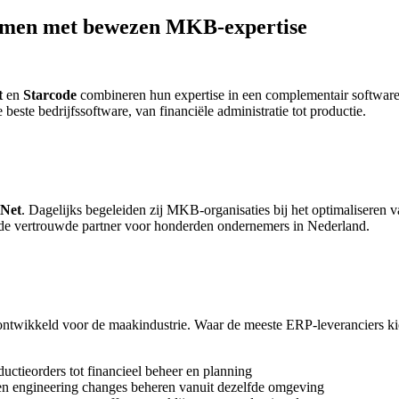
men met bewezen MKB-expertise
t
en
Starcode
combineren hun expertise in een complementair softwarea
te bedrijfssoftware, van financiële administratie tot productie.
 Net
. Dagelijks begeleiden zij MKB-organisaties bij het optimaliseren 
t de vertrouwde partner voor honderden ondernemers in Nederland.
 ontwikkeld voor de maakindustrie. Waar de meeste ERP-leveranciers 
uctieorders tot financieel beheer en planning
 en engineering changes beheren vanuit dezelfde omgeving