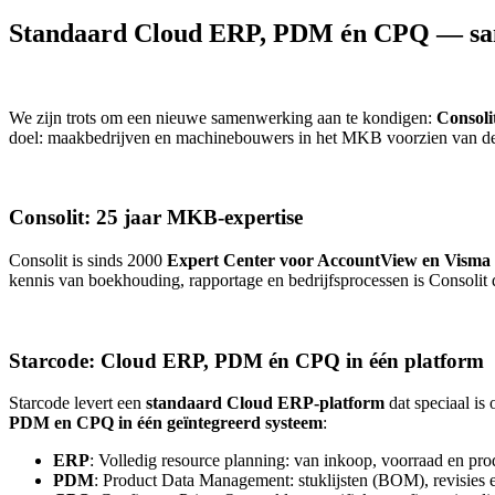
Standaard Cloud ERP, PDM én CPQ — sa
We zijn trots om een nieuwe samenwerking aan te kondigen:
Consoli
doel: maakbedrijven en machinebouwers in het MKB voorzien van de bes
Consolit: 25 jaar MKB-expertise
Consolit is sinds 2000
Expert Center voor AccountView en Visma
kennis van boekhouding, rapportage en bedrijfsprocessen is Consoli
Starcode: Cloud ERP, PDM én CPQ in één platform
Starcode levert een
standaard Cloud ERP-platform
dat speciaal is
PDM en CPQ in één geïntegreerd systeem
:
ERP
: Volledig resource planning: van inkoop, voorraad en prod
PDM
: Product Data Management: stuklijsten (BOM), revisies