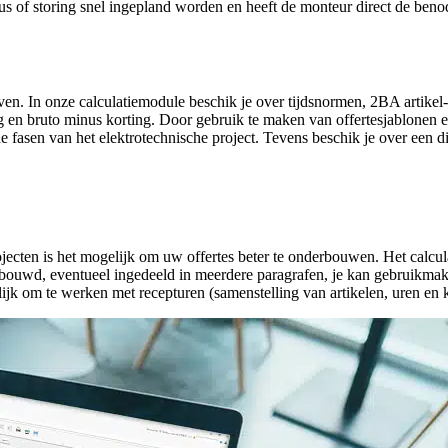
of storing snel ingepland worden en heeft de monteur direct de benodi
jven. In onze calculatiemodule beschik je over tijdsnormen, 2BA artikel- 
g en bruto minus korting. Door gebruik te maken van offertesjablonen en
de fasen van het elektrotechnische project. Tevens beschik je over een 
ecten is het mogelijk om uw offertes beter te onderbouwen. Het calcu
gebouwd, eventueel ingedeeld in meerdere paragrafen, je kan gebruikmak
ijk om te werken met recepturen (samenstelling van artikelen, uren en k